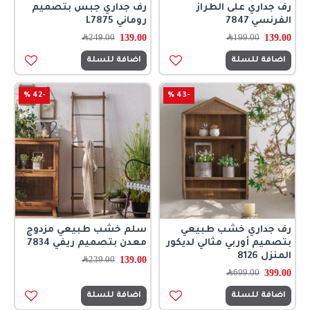
رف جداري على الطراز
رف جداري جبس بتصميم
الفرنسي 7847
روماني L7875
139.00
139.00
199.00
﷼
249.00
﷼
اضافة للسلة
اضافة للسلة
-42 %
-43 %
رف جداري خشب طبيعي
سلم خشب طبيعي مزدوج
بتصميم أوربي مثالي لديكور
معدن بتصميم ريفي 7834
المنزل 8126
139.00
239.00
﷼
399.00
699.00
﷼
اضافة للسلة
اضافة للسلة