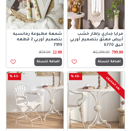
مرايا جداري بإطار خشب
شمعة مطبوعة رمانسيه
أبيض معتق بتصميم أوربي
بتصميم أوربي 2 قطعه
انيق 6770
7919
22.00
799.00
2,399.00
﷼
59.00
﷼
اضافة للسلة
اضافة للسلة
-43 %
-46 %
نفذ المخزون