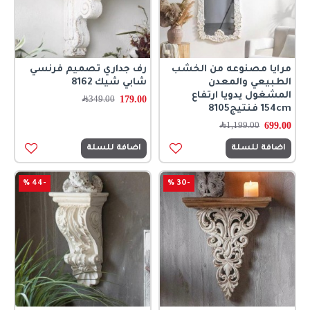
مرايا مصنوعه من الخشب
رف جداري تصميم فرنسي
الطبيعي والمعدن
شابي شيك 8162
المشغول يدويا ارتفاع
179.00
349.00
﷼
154cm فنتيج8105
699.00
1,199.00
﷼
اضافة للسلة
اضافة للسلة
-44 %
-30 %