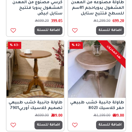
طاولة مصنوعه من المعدن
كرسي مصنوع من المعدن
المشغول يدوياحجم 81سم
المشغول يدويا فتتيح
للسطح فتتيح ستايل
ستايل ابيضّ
399.05
699.20
1,299.50
﷼
699.20
﷼
اضافة للسلة
اضافة للسلة
-43 %
-42 %
نفذ المخزون
طاولة جانبية خشب طبيعي
طاولة جانبية خشب طبيعي
حفر كلاسيك 8023
تصميم كلاسيك أوربي7901
699.00﷼
399.00﷼
1,199.00﷼
699.00﷼
اضافة للسلة
اضافة للسلة