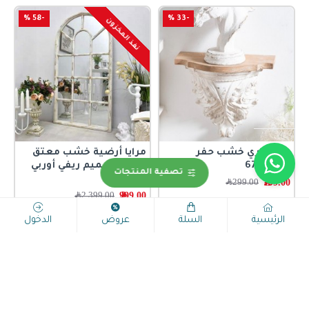
-58 %
-33 %
نفذ المخزون
رف جداري خشب حفر
مرايا أرضية خشب معتق
يدوي6769
أبيض تصميم ريفي أوربي
تصفية المنتجات
6767
199.00﷼
299.00﷼
999.00﷼
2,399.00﷼
اضافة للسلة
اضافة للسلة
الرئيسية
السلة
عروض
الدخول
-50 %
-42 %
نفذ المخزون