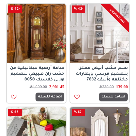
-42 %
-42 %
نفذ المخزون
سلم خشب أبيض معتق
ساعة أرضية ميكانيكية من
بتصميم فرنسي بإيطارات
خشب زان طبيعي بتصميم
مختلفه وأنيقه 7832
اوربي كلاسيك 8058
2,901.45
139.00
239.00
﷼
4,999.00
﷼
اضافة للسلة
اضافة للسلة
-63 %
-67 %