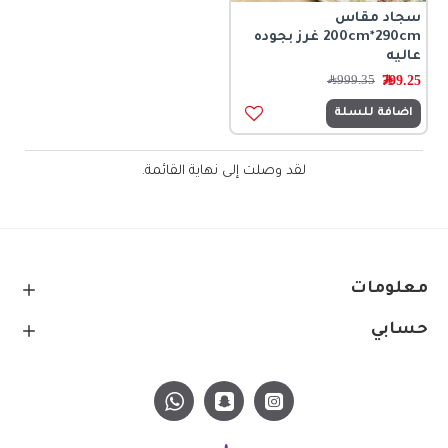
سجاد مقاس
200cm*290cm غرز بجوده
عاليه
799.25﷼
999.35﷼
اضافة للسلة
لقد وصلت إلى نهاية القائمة.
معلومات
حسابي