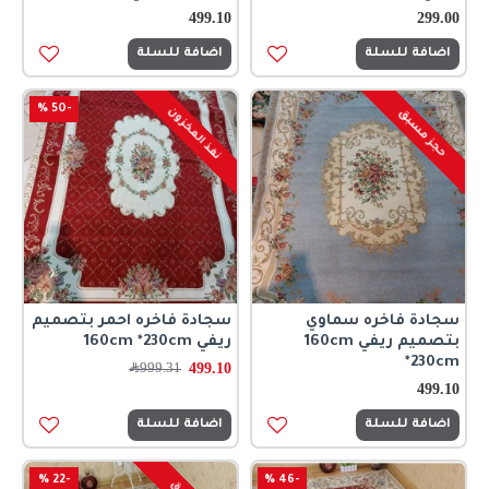
499.10
299.00
اضافة للسلة
اضافة للسلة
-50 %
نفذ المخزون
حجز مسبق
سجادة فاخره سماوي
سجادة فاخره احمر بتصميم
بتصميم ريفي 160cm
ريفي 160cm *230cm
*230cm
499.10
999.31
﷼
499.10
اضافة للسلة
اضافة للسلة
-22 %
-46 %