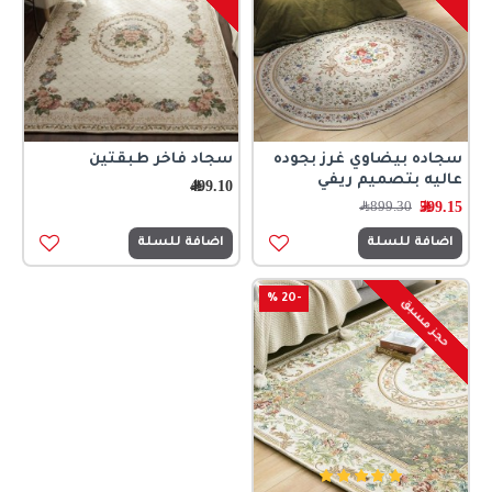
سجاده بيضاوي غرز بجوده
سجاد فاخر طبقتين
عاليه بتصميم ريفي
499.10﷼
599.15﷼
899.30﷼
اضافة للسلة
اضافة للسلة
-20 %
حجز مسبق