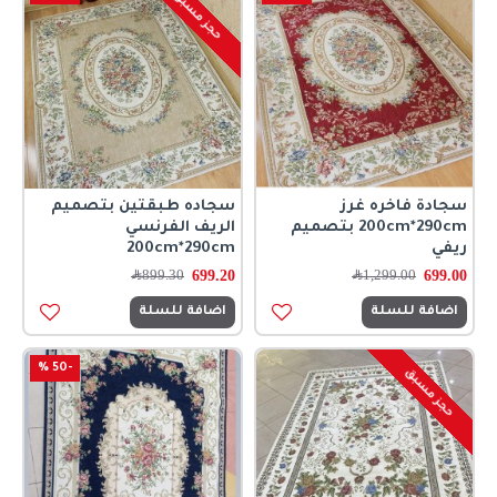
حجز مسبق
سجادة فاخره غرز
سجاده طبقتين بتصميم
200cm*290cm بتصميم
الريف الفرنسي
ريفي
200cm*290cm
699.20
699.00
1,299.00
﷼
899.30
﷼
اضافة للسلة
اضافة للسلة
-50 %
حجز مسبق