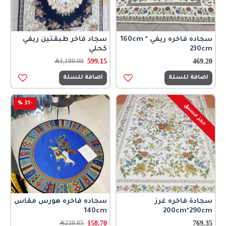
سجاده فاخره ريفي 160cm *
سجاد فاخر طبقتين ريفي
230cm
كحلي
599.15
469.20
1,199.00
﷼
اضافة للسلة
اضافة للسلة
-31 %
حجز مسبق
سجادة فاخره غرز
سجاده فاخره هورس مقاس
140cm
200cm*290cm
158.70
769.35
228.85
﷼