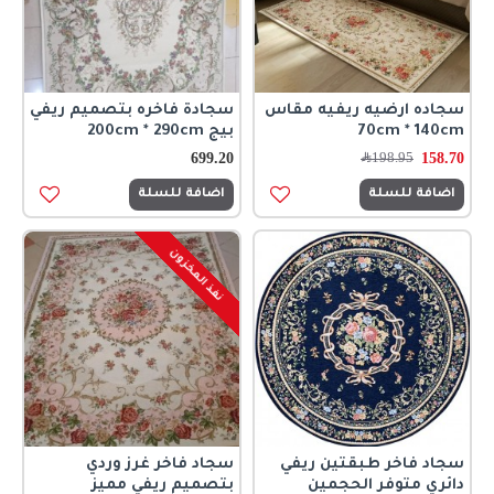
سجاده ارضيه ريفيه مقاس
سجادة فاخره بتصميم ريفي
70cm * 140cm
بيج 200cm * 290cm
699.20
158.70
198.95
﷼
اضافة للسلة
اضافة للسلة
نفذ المخزون
سجاد فاخر طبقتين ريفي
سجاد فاخر غرز وردي
دائري متوفر الحجمين
بتصميم ريفي مميز