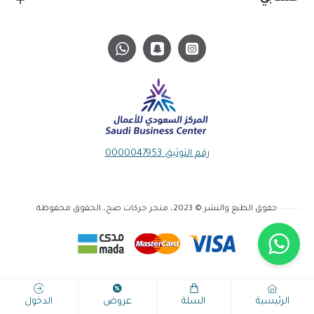
رقم التوثيق 0000047953
حقوق الطبع والنشر © 2023، متجر حركات صح، الحقوق محفوظة
الرئيسية
السلة
عروض
الدخول