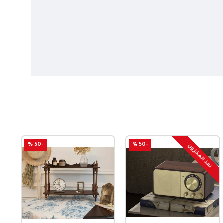
-50 %
-50 %
نفذ المخزون