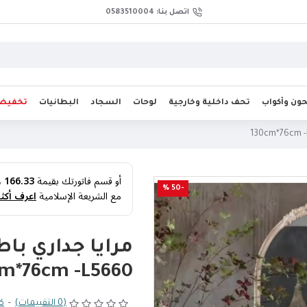
اتصل بنا: 0583510004
ن وأكواب
تحف داخلية وخارجية
لوحات
السجاد
البطانيات
تخفيض
أو قسم فاتورتك بقيمة
166.33 ر.س
-50 %
مع الشريعة الإسلامية
اعرف أكثر
مرايا جداري ب
m*76cm -L5660
(0 التقييمات)
-
كت