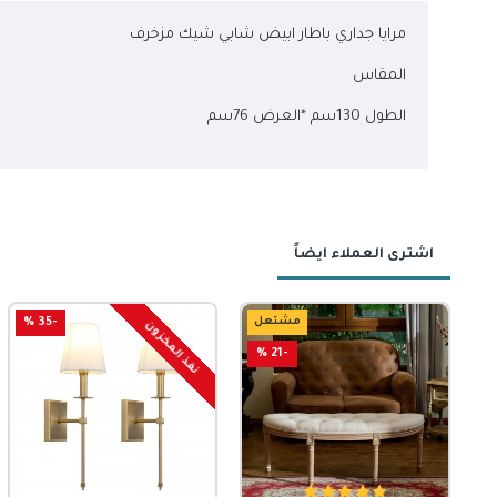
مرايا جداري باطار ابيض شابي شيك مزخرف
المقاس
الطول 130سم *العرض 76سم
اشترى العملاء ايضاً
-46 %
مشتعل
-35 %
-60 %
نفذ المخزون
نفذ المخزون
-21 %