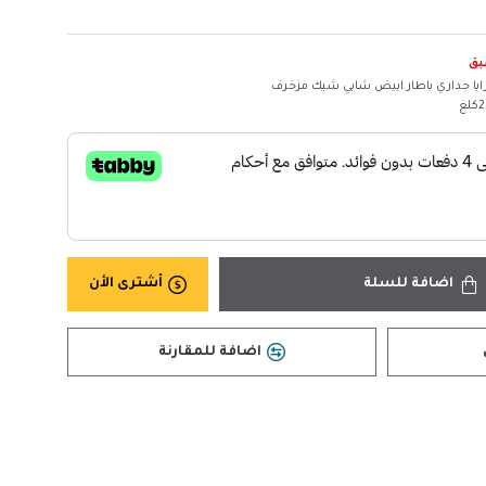
بق
ايا جداري باطار ابيض شابي شيك مزخرف
غ
اضافة للسلة
أشترى الأن
اضافة للمقارنة