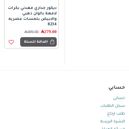
حبل خرز زجاجي مثلج
ديكور جداري معدني بكرات
ديكوري متوفر الحجمين
لامعة بالوان ذهبي
8707
والابيض بلمسات عصريه
8234
139.00
﷼
279.00
﷼
499.00
﷼
اضافة للسلة
اضافة للسلة
حسابي
حسابي
سجل الطلبات
طلب ارجاع
النشرة البريدية