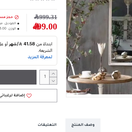
999.31﷼
حجز مس
الموديل:
مر
499.00﷼
الوزن:
25.00كل
إضافة لرغباتي
وصف المنتج
التعليقات