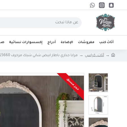
أثاث كنب
مفروشات
الإضاءة
أدراج
إكسسوارات نسائية
صحو
أثاث، كراسي
مرايا جداري باطار ابيض شابي شيك مزخرف 130cm*76cm -L5660
حجز مسبق