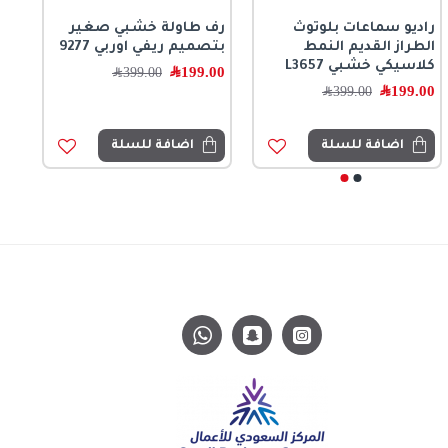
راديو سماعات بلوتوث
رف طاولة خشبي صغير
الطراز القديم النمط
بتصميم ريفي اوربي 9277
كلاسيكي خشبي L3657
199.00
﷼
399.00
﷼
199.00
﷼
399.00
﷼
اضافة للسلة
اضافة للسلة