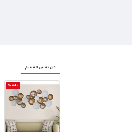
من نفس القسم
-44 %