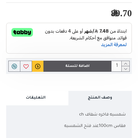
89.70﷼
اضافة للسلة
وصف المنتج
التعليقات
شمسيه فاخره شفاف ch
مقاس 100cmعند فتح الشمسيه