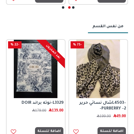
من نفس القسم
-22 %
-75 %
نفذ المخزون
-L4503شال نسائي حرير
L3329-نوته براند DOIR
ا
PURBERRY -2-
139.00
﷼
179.00
﷼
362
49.00
﷼
199.00
﷼
0
اضافة للسلة
اضافة للسلة