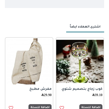
اشترى العملاء ايضاً
كوب زجاج بتصميم شتوي
مفرش مطبخ
ج
39.10
﷼
29.90
﷼
0
اضافة للسلة
اضافة للسلة