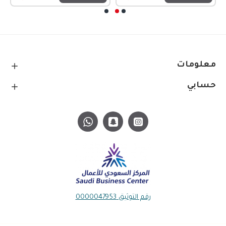
معلومات
حسابي
رقم التوثيق 0000047953