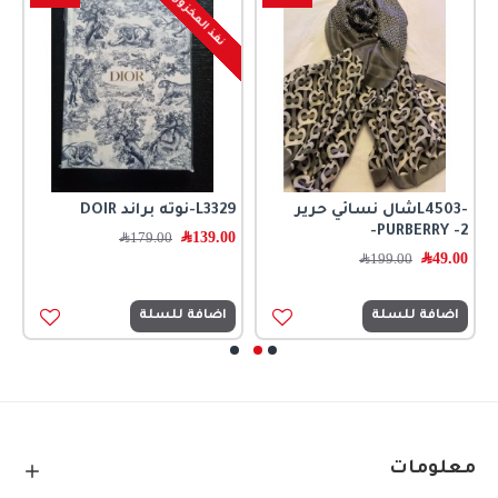
نفذ المخزون
-L4503شال نسائي حرير
L3329-نوته براند DOIR
ا
PURBERRY -2-
139.00
﷼
179.00
﷼
362
49.00
﷼
199.00
﷼
0
اضافة للسلة
اضافة للسلة
معلومات