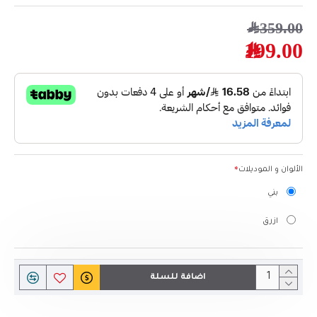
359.00﷼
199.00﷼
الألوان و الموديلات
بني
ازرق
اضافة للسلة