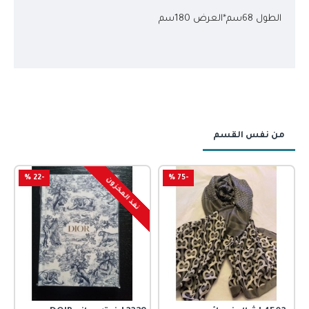
الطول 68سم*العرض 180سم
من نفس القسم
-22 %
-75 %
نفذ المخزون