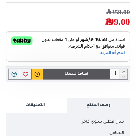
359.00﷼
199.00﷼
اضافة للسلة
وصف المنتج
التعليقات
شال قطني ستوي فاخر
المقاس