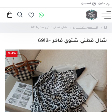
دخول
تسجيل
إكسسوارات نسائية
شال قطني شتوي فاخر -6913
شال قطني شتوي فاخر -6913
-45 %