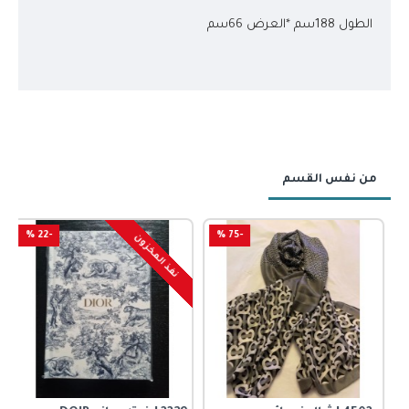
الطول 188سم *العرض 66سم
من نفس القسم
-22 %
-75 %
نفذ المخزون