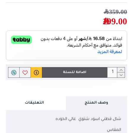
359.00﷼
199.00﷼
اضافة للسلة
وصف المنتج
التعليقات
شال قطني اسود شتوي عالي الجوده
المقاس