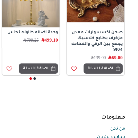
صحن اكسسوارات معدن
وحدة اضائه طاوله نحاس
سواره لويس فيتون
-L4503شال نسائي حرير
مزخرف بطابع كلاسيك
ذهبي-3906
PURBERRY
499.10
﷼
799.25
﷼
يجمع بين الرقي والفخامه
49.00
﷼
49.00
﷼
89.00
﷼
199.00
﷼
9104
69.00
﷼
139.00
﷼
اضافة للسلة
اضافة للسلة
اضافة للسلة
اضافة للسلة
معلومات
من نحن
سياسة الشحن