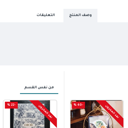
وصف المنتج
التعليقات
من نفس القسم
-22 %
-75 %
-40 %
نفذ المخزون
نفذ المخزون