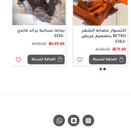
اكتسوار عصابه الشعر
بجاما نسائيه براند فاندي
RETRO بتصميم عريض
-3330
-5362
149.00
﷼
199.00
﷼
79.00
﷼
199.00
﷼
اضافة للسلة
اضافة للسلة