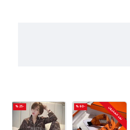
-25 %
-60 %
نفذ المخزون