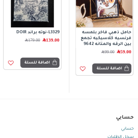
حامل ذهبي فاخر بلمسه
-L4503شال نسائي حرير
L3329-نوته براند DOIR
فرنسيه كلاسيكيه تجمع
PURBERRY -2-
139.00
﷼
179.00
﷼
بين الرقه والمتانه 9642
49.00
﷼
199.00
﷼
59.00
﷼
99.00
﷼
اضافة للسلة
اضافة للسلة
اضافة للسلة
حسابي
حسابي
سجل الطلبات