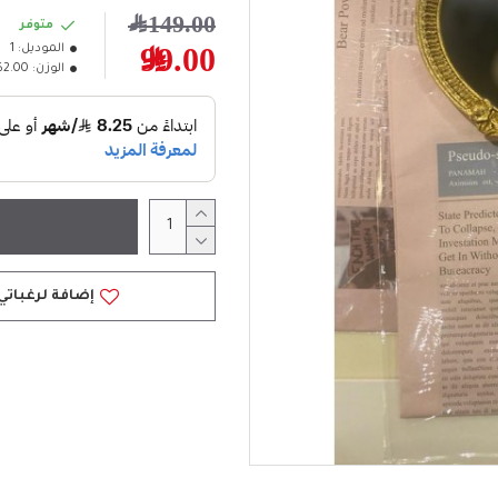
149.00﷼
متوفر
الموديل:
1
99.00﷼
الوزن:
2.00كلغ
إضافة لرغباتي