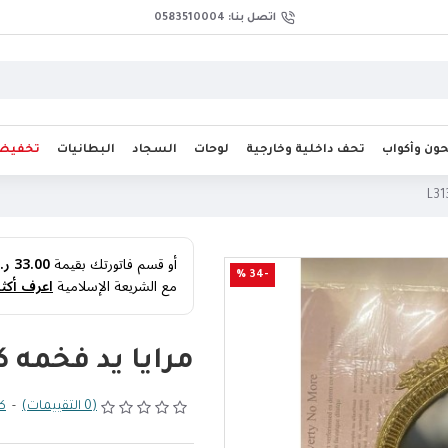
اتصل بنا: 0583510004
ن وأكواب
تحف داخلية وخارجية
لوحات
السجاد
البطانيات
تخفيض
أو قسم فاتورتك بقيمة
33.00 ر.س
-34 %
مع الشريعة الإسلامية
اعرف أكثر
مرايا يد فخمه كل
(0 التقييمات)
-
كت