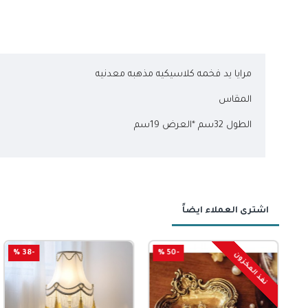
مرايا يد فخمه كلاسيكيه مذهبه معدنيه
المقاس
الطول 32سم *العرض 19سم
اشترى العملاء ايضاً
-75 %
-38 %
-45 %
-50 %
نفذ المخزون