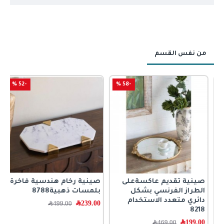
من نفس القسم
-52 %
-58 %
صينية تقديم عاكسةعلى
صينية رخام هندسية فاخرة
ص
الطراز الفرنسي بشكل
بلمسات ذهبية8788
ب
دائري متعدد الاستخدام
239.00
﷼
0
499.00
﷼
8218
199.00
﷼
469.00
﷼