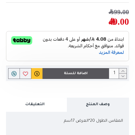
99.00﷼
49.00﷼
اضافة للسلة
وصف المنتج
التعليقات
المقاس الطول 20*العرض 17سم