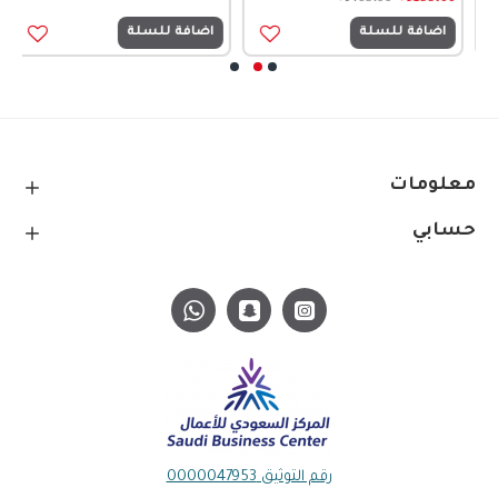
اضافة للسلة
اضافة للسلة
معلومات
حسابي
رقم التوثيق 0000047953