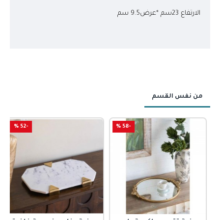
الارتفاع 23سم *عرض9.5 سم
من نفس القسم
-52 %
-58 %