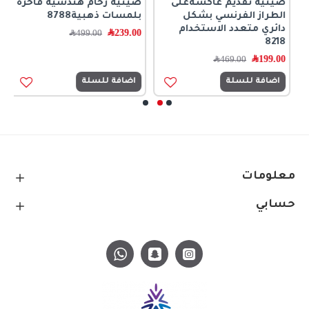
صينية تقديم عاكسةعلى
صينية رخام هندسية فاخرة
ص
الطراز الفرنسي بشكل
بلمسات ذهبية8788
ب
دائري متعدد الاستخدام
239.00
﷼
0
499.00
﷼
8218
199.00
﷼
469.00
﷼
اضافة للسلة
اضافة للسلة
معلومات
حسابي