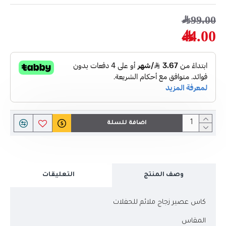
99.00﷼
44.00﷼
اضافة للسلة
وصف المنتج
التعليقات
كاس عصير زجاج ملائم للحفلات
المقاس