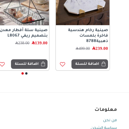
على
صينية رخام هندسية
صينية سلة أفطار معدن
ل
فاخرة بلمسات
بتصميم ريفي L8067
م
ذهبية8788
139.00
﷼
238.00
﷼
239.00
﷼
499.00
﷼
اضافة للسلة
اضافة للسلة
معلومات
من نحن
سياسة الشحن