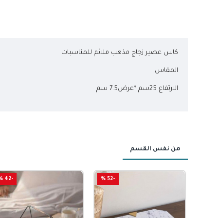
كاس عصير زجاج مذهب ملائم للمناسبات
المقاس
الارتفاع 25سم *عرض7.5 سم
من نفس القسم
-42 %
-52 %
-5