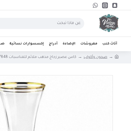
أثاث كنب
مفروشات
الإضاءة
أدراج
إكسسوارات نسائية
صحو
صحون وأكواب
كاس عصير زجاج مذهب ملائم للمناسبات 7848