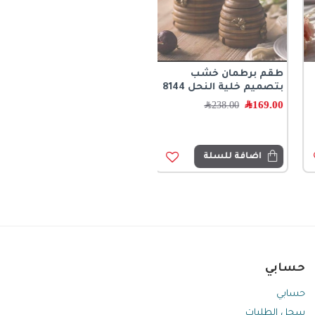
طقم برطمان خشب
بتصميم خلية النحل 8144
169.00
﷼
238.00
﷼
اضافة للسلة
حسابي
حسابي
سجل الطلبات