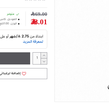
69.00﷼
متوفر
الموديل:
كاس ع
33.01﷼
الوزن:
1.00كلغ
إضافة لرغباتي