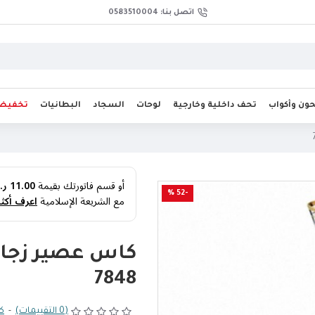
اتصل بنا: 0583510004
ن وأكواب
تحف داخلية وخارجية
لوحات
السجاد
البطانيات
تخفيض
أو قسم فاتورتك بقيمة
11.00 ر.س
-52 %
مع الشريعة الإسلامية
اعرف أكثر
كاس عصير زجاج
7848
(0 التقييمات)
-
كت