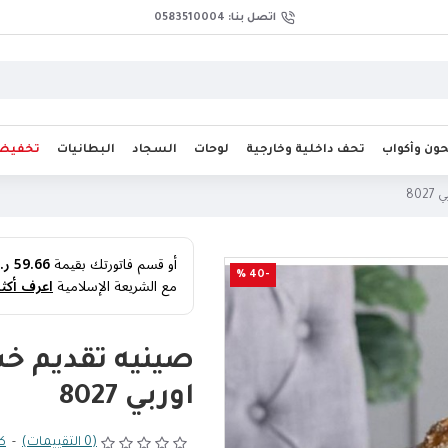
اتصل بنا: 0583510004
ن وأكواب
تحف داخلية وخارجية
لوحات
السجاد
البطانيات
تخفيض
80
أو قسم فاتورتك بقيمة
59.66 ر.س
-40 %
مع الشريعة الإسلامية
اعرف أكثر
صينيه تقديم خ
اوربي 8027
(0 التقييمات)
-
كت