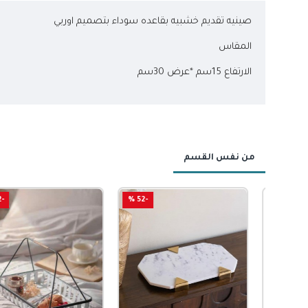
صينيه تقديم خشبيه بقاعده سوداء بتصميم اوربي
المقاس
الارتفاع 15سم *عرض 30سم
من نفس القسم
-42 %
-52 %
-5