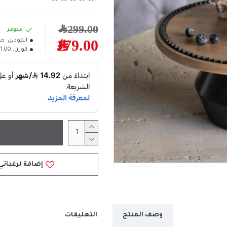
299.00﷼
متوفر
الموديل:
صي
179.00﷼
الوزن:
1.00كلغ
إضافة لرغباتي
وصف المنتج
التعليقات