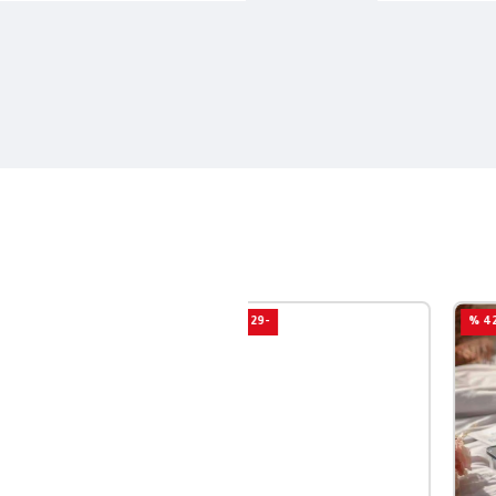
-29 %