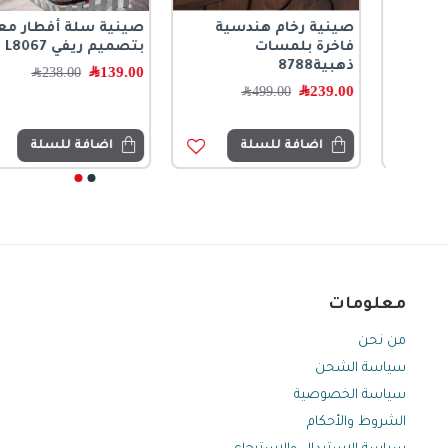
على
صينية رخام هندسية
صينية سلة أفطار معدن
ل
فاخرة بلمسات
بتصميم ريفي L8067
م
ذهبية8788
139.00
﷼
238.00
﷼
239.00
﷼
499.00
﷼
اضافة للسلة
اضافة للسلة
معلومات
من نحن
سياسة الشحن
سياسة الخصوصية
الشروط والأحكام