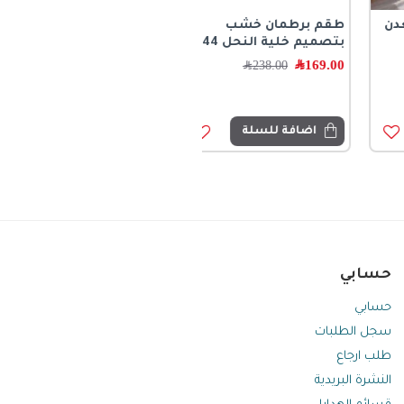
طقم برطمان خشب
بتصميم خلية النحل 8144
169.00
﷼
238.00
﷼
اضافة للسلة
حسابي
حسابي
سجل الطلبات
طلب ارجاع
النشرة البريدية