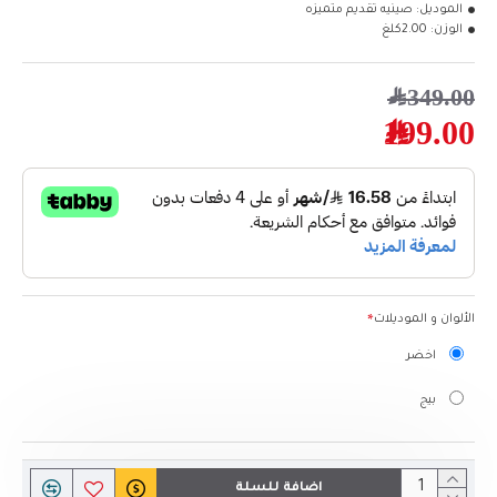
الموديل:
صينيه تقديم متميزه
الوزن:
2.00كلغ
349.00﷼
199.00﷼
الألوان و الموديلات
اخضر
بيج
اضافة للسلة