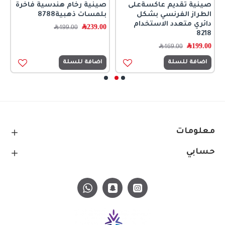
صينية تقديم عاكسةعلى
صينية رخام هندسية فاخرة
ص
الطراز الفرنسي بشكل
بلمسات ذهبية8788
ب
دائري متعدد الاستخدام
239.00
﷼
0
499.00
﷼
8218
199.00
﷼
469.00
﷼
اضافة للسلة
اضافة للسلة
معلومات
حسابي