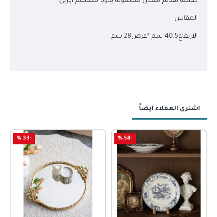
صينيه تقديم معدن مشغوله يدويا بتصميم اوربي
المقاس
الارتفاع40.5 سم *عرض28 سم
اشترى العملاء ايضاً
-33 %
-58 %