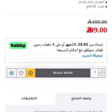
الموديل:
حامل تقديم
الوزن:
2.00كلغ
499.00﷼
299.00﷼
اضافة للسلة
وصف المنتج
التعليقات