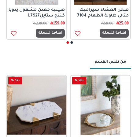
صحن العشاء سيراميك
صينيه معدن مشغول يدويا
مثالي طاولة الطعام 7184
فنتج ستايلL7927
25.00
﷼
159.00
﷼
59.00
﷼
239.00
﷼
اضافة للسلة
اضافة للسلة
من نفس القسم
-52 %
-58 %