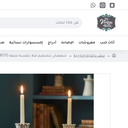
أثاث كنب
مفروشات
الإضاءة
أدراج
إكسسوارات نسائية
صحو
تحف داخلية وخارجية
شمعدان بتصميم قط بلمسه عتيقه L8570