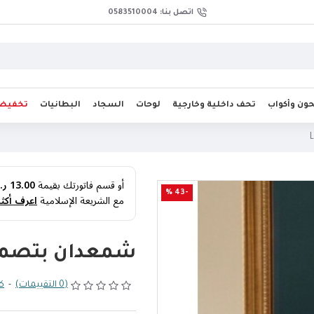
اتصل بنا: 0583510004
ن وأكواب
تحف داخلية وخارجية
لوحات
السجاد
البطانيات
تخفيض
أو قسم فاتورتك بقيمة
13.00 ر.س
-43 %
مع الشريعة الإسلامية
اعرف أكثر
شمعدان بتصميم ق
(0 التقييمات)
-
كت