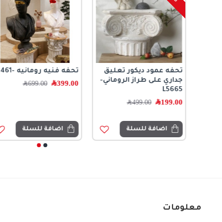
لون
تحفه عمود ديكور تعليق
تحفه فنيه رومانيه -L1461
اميك
جداري على طراز الروماني-
399.00
﷼
699.00
﷼
L5665
199.00
﷼
499.00
﷼
اضافة للسلة
اضافة للسلة
معلومات