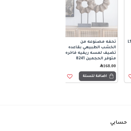
تحفه مصنوعه من
الخشب الطبيعي بقاعده
تضيف لمسه ريفيه فاخره
متوفر الحجمين 8241
168.00
﷼
اضافة للسلة
حسابي