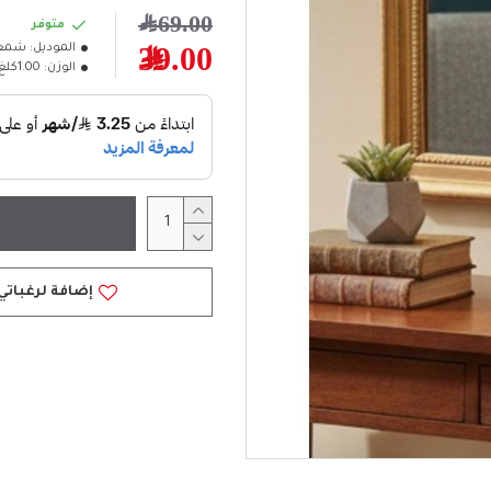
69.00﷼
متوفر
الموديل:
شمعد
39.00﷼
الوزن:
1.00كلغ
إضافة لرغباتي