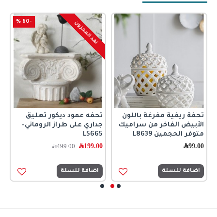
-60 %
نفذ المخزون
تحفة ريفية مفرغة باللون
تحفه عمود ديكور تعليق
ت
الأبيض الفاخر من سراميك
جداري على طراز الروماني-
0
متوفر الحجمين L8639
L5665
99.00
﷼
199.00
﷼
499.00
﷼
اضافة للسلة
اضافة للسلة