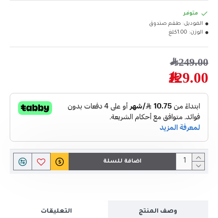
متوفر
الموديل:
طقم صندوق
الوزن:
1.00كلغ
249.00﷼
129.00﷼
اضافة للسلة
وصف المنتج
التعليقات