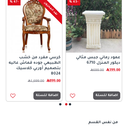
-47 %
-43 %
نفذ المخزون
عمود رماني جبس مثالي
كرسي مفرد من خشب
ف
ديكور المنزل 6710
الطبيعي جوده قماش عاليه
ا
بتصميم أوربي كلاسيك
399.00
﷼
0
699.00
﷼
8024
899.00
﷼
1,699.00
﷼
اضافة للسلة
اضافة للسلة
من نفس القسم