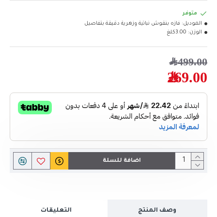
متوفر
الموديل:
فازه بنقوش نباتية وزهرية دقيقة بتفاصيل
الوزن:
3.00كلغ
499.00﷼
269.00﷼
اضافة للسلة
وصف المنتج
التعليقات