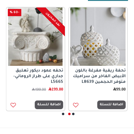
-60 %
نفذ المخزون
تحفة ريفية مفرغة باللون
تحفه عمود ديكور تعليق
ت
الأبيض الفاخر من سراميك
جداري على طراز الروماني-
0
متوفر الحجمين L8639
L5665
99.00
﷼
199.00
﷼
499.00
﷼
اضافة للسلة
اضافة للسلة