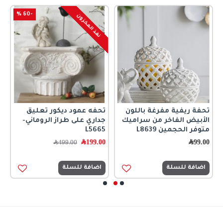
-60 %
نفذ المخزون
تحفة ريفية مفرغة باللون
تحفه عمود ديكور تعليق
ت
الأبيض الفاخر من سراميك
جداري على طراز الروماني-
0
متوفر الحجمين L8639
L5665
99.00
﷼
199.00
﷼
499.00
﷼
اضافة للسلة
اضافة للسلة