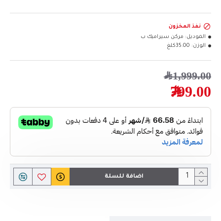
نفذ المخزون
الموديل:
مركن سيراميك ب
الوزن:
35.00كلغ
1,999.00﷼
799.00﷼
اضافة للسلة