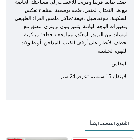
أضف طابعاً فريداً ومريحاً للأعصاب إلى مساحتك الخاصة
مع هذا التمثال المتقن. صُمم بوضعية استلقاء تعكس
السكينة، مع تفاصيل دقيقة تحاكي ملمس الفراء الطبيعي
وتعبيرات الوجه الهادئة. يتميز بلون برونزي معتق مع
لمسات من البريق المعتّق، مما يجعله قطعة مركزية
تخطف الأنظار على أرفف الكتب، المداخن، أو طاولات
القهوة الخشبية
المقاس
الارتفاع 15
سم *عرض24
سم
سم
اشترى العملاء ايضاً