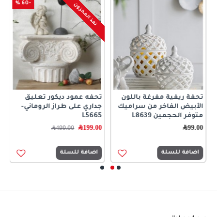
-60 %
نفذ المخزون
تحفة ريفية مفرغة باللون
تحفه عمود ديكور تعليق
ت
الأبيض الفاخر من سراميك
جداري على طراز الروماني-
0
متوفر الحجمين L8639
L5665
99.00
﷼
199.00
﷼
499.00
﷼
اضافة للسلة
اضافة للسلة