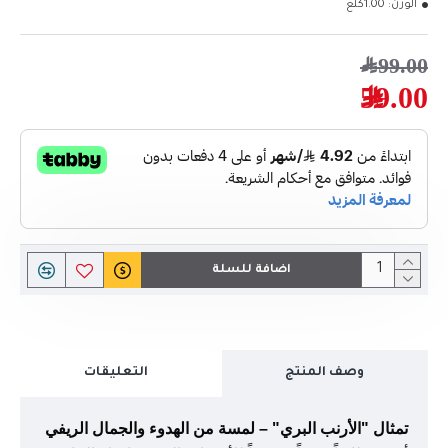
الوزن:
1.00كلغ
99.00﷼
59.00﷼
اضافة للسلة
وصف المنتج
التعليقات
تمثال "الأرنب البري" – لمسة من الهدوء والجمال الريفي