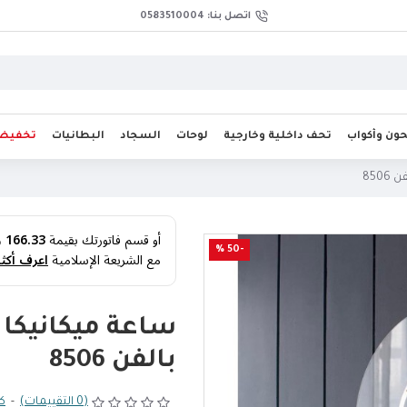
اتصل بنا: 0583510004
ن وأكواب
تحف داخلية وخارجية
لوحات
السجاد
البطانيات
تخفيض
850
أو قسم فاتورتك بقيمة
166.33 ر.س
-50 %
مع الشريعة الإسلامية
اعرف أكثر
ساعة ميكانيكا ا
بالفن 8506
(0 التقييمات)
-
كت