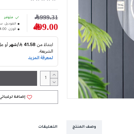
999.31﷼
متوفر
الموديل:
سا
499.00﷼
الوزن:
4.00كلغ
إضافة لرغباتي
وصف المنتج
التعليقات