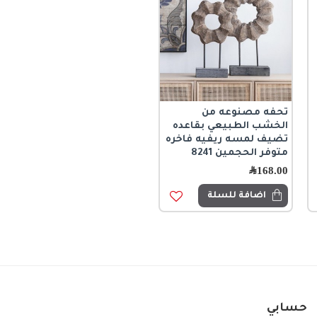
تحفه مصنوعه من
الخشب الطبيعي بقاعده
تضيف لمسه ريفيه فاخره
متوفر الحجمين 8241
168.00
﷼
اضافة للسلة
حسابي