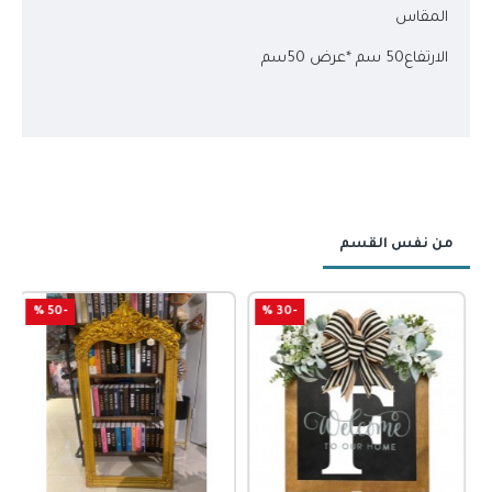
المقاس
الارتفاع50 سم *عرض 50سم
من نفس القسم
-50 %
-30 %