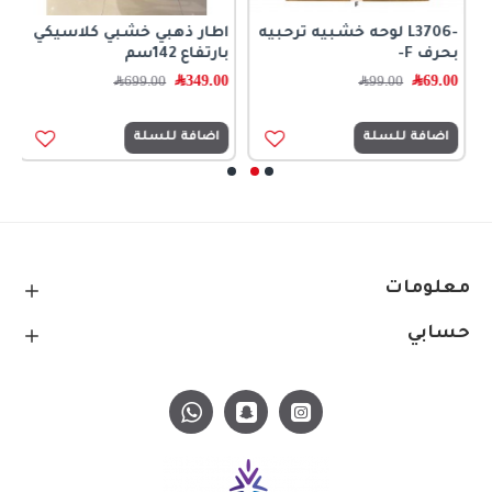
-L3706 لوحه خشبيه ترحبيه
اطار ذهبي خشبي كلاسيكي
ا
بحرف F-
بارتفاع 142سم
ب
69.00
﷼
349.00
﷼
0
99.00
﷼
699.00
﷼
اضافة للسلة
اضافة للسلة
معلومات
حسابي