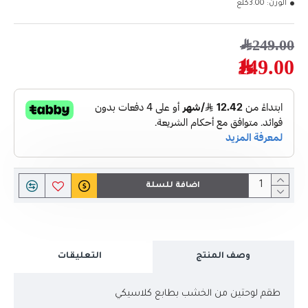
الوزن:
3.00كلغ
249.00﷼
149.00﷼
اضافة للسلة
وصف المنتج
التعليقات
طقم لوحتين من الخشب بطابع كلاسيكي