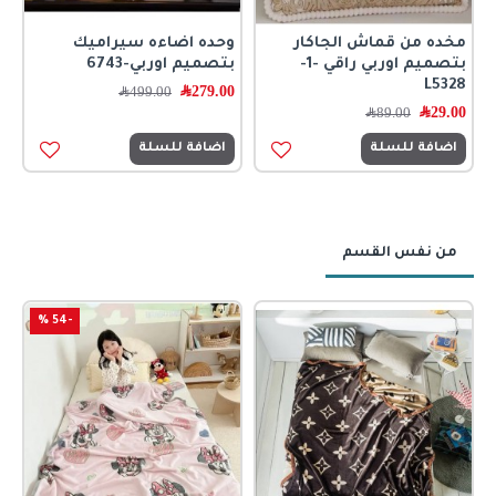
مخده من قماش الجاكار
وحده اضاءه سيراميك
بتصميم اوربي راقي -1-
بتصميم اوربي-6743
L5328
279.00
﷼
499.00
﷼
29.00
﷼
89.00
﷼
اضافة للسلة
اضافة للسلة
من نفس القسم
-54 %