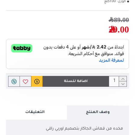
الوزن:
1.00كلغ
89.00﷼
29.00﷼
اضافة للسلة
وصف المنتج
التعليقات
مخده من قماش الجاكار بتصميم اوربي راقي