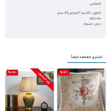
المقاس
الطول 45سم *العرض45 سم
ملاحظه
بدون حشوه
اشترى العملاء ايضاً
-44 %
-67 %
نفذ المخزون