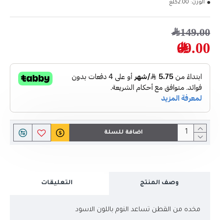
الوزن:
2.00كلغ
149.00﷼
69.00﷼
اضافة للسلة
وصف المنتج
التعليقات
مخده من القطن تساعد النوم باللون الاسود