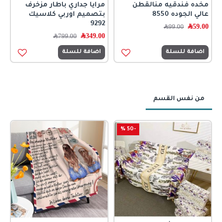
مخده فندقيه منالقطن
مرايا جداري باطار مزخرف
عالي الجوده 8550
بتصميم اوربي كلاسيك
9292
59.00
﷼
99.00
﷼
349.00
﷼
799.00
﷼
اضافة للسلة
اضافة للسلة
من نفس القسم
-50 %