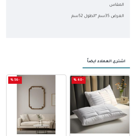
المقاس
العرض 35سم *الطول 52سم
اشترى العملاء ايضاً
-56 %
-40 %