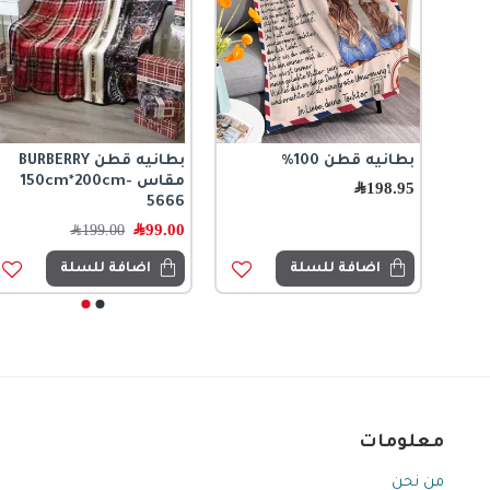
بطانيه قطن 100%
بطانيه قطن BURBERRY
مقاس 150cm*200cm-
198.95
﷼
5666
99.00
﷼
199.00
﷼
اضافة للسلة
اضافة للسلة
معلومات
من نحن