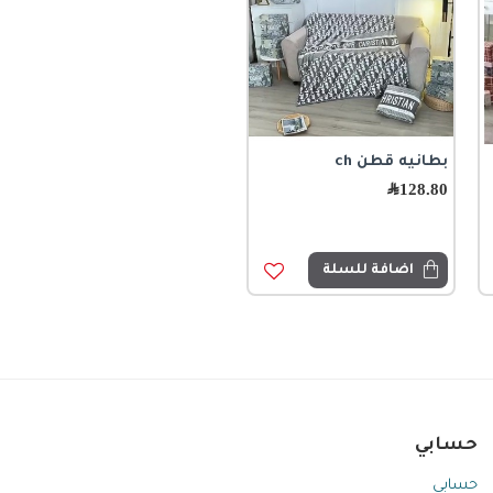
بطانيه قطن ch
128.80
﷼
اضافة للسلة
حسابي
حسابي