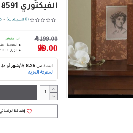
الفيكتوري 8591
(0 التقييمات)
-
كت
199.00﷼
متوفر
الموديل:
طق
99.00﷼
الوزن:
1.00كلغ
إضافة لرغباتي