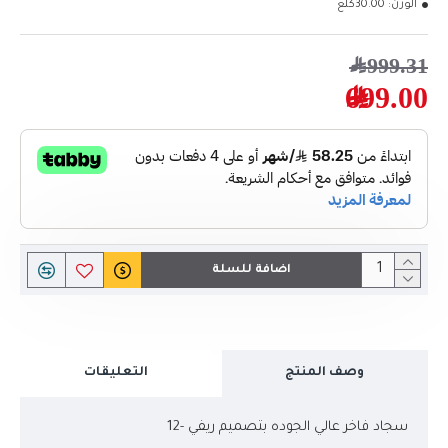
الوزن:
30.00كلغ
999.31﷼
699.00﷼
اضافة للسلة
وصف المنتج
التعليقات
سجاد فاخر عالي الجوده بتصميم ريفي -12