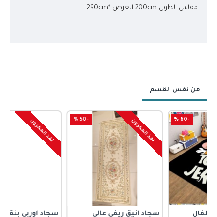
مقاس الطول 200cm العرض *290cm
من نفس القسم
-50 %
-50 %
نفذ المخزون
نفذ المخزون
سجاد انيق ريفي عالي
سجاد اوربي بنقوش ورود