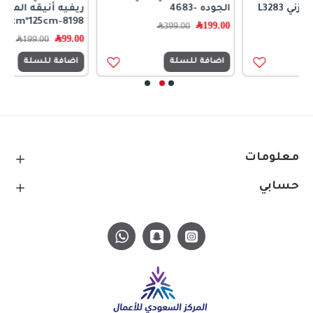
الجوده -4683
ريفيه أنيقه المقاس
70cm*125cm-8198
199.00
﷼
399.00
﷼
99.00
﷼
199.00
﷼
اضافة للسلة
اضافة للسلة
معلومات
حسابي