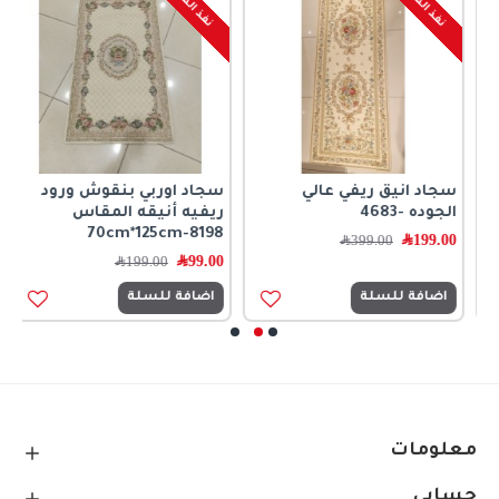
نفذ المخزون
نفذ المخزون
سجاد انيق ريفي عالي
سجاد اوربي بنقوش ورود
س
الجوده -4683
ريفيه أنيقه المقاس
6
70cm*125cm-8198
199.00
﷼
399.00
﷼
99.00
﷼
0
199.00
﷼
اضافة للسلة
اضافة للسلة
معلومات
حسابي