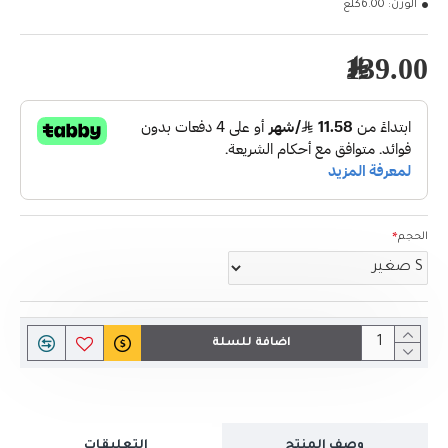
الوزن:
6.00كلغ
139.00﷼
الحجم
اضافة للسلة
وصف المنتج
التعليقات