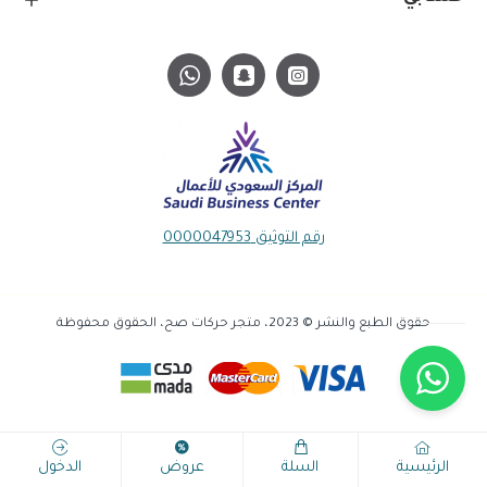
رقم التوثيق 0000047953
حقوق الطبع والنشر © 2023، متجر حركات صح، الحقوق محفوظة
الرئيسية
السلة
عروض
الدخول