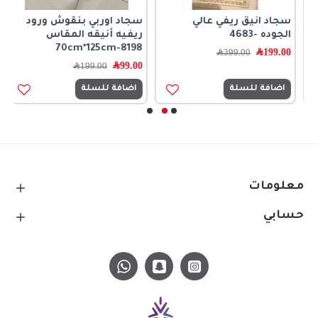
سجاد انيق ريفي عالي
سجاد اوربي بنقوش ورود
س
الجوده -4683
ريفيه أنيقه المقاس
6
70cm*125cm-8198
199.00
﷼
399.00
﷼
99.00
﷼
0
199.00
﷼
اضافة للسلة
اضافة للسلة
معلومات
حسابي