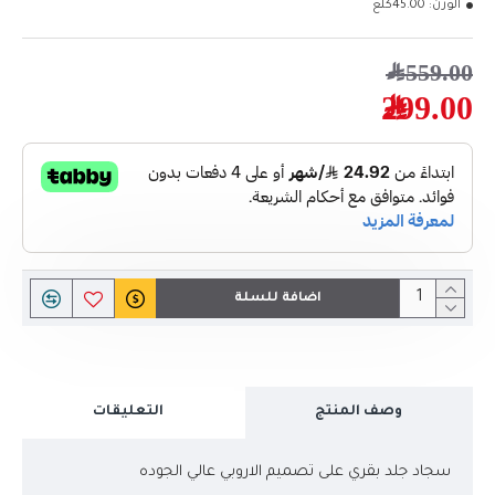
الوزن:
45.00كلغ
559.00﷼
299.00﷼
اضافة للسلة
وصف المنتج
التعليقات
سجاد جلد بقري على تصميم الاروبي عالي الجوده