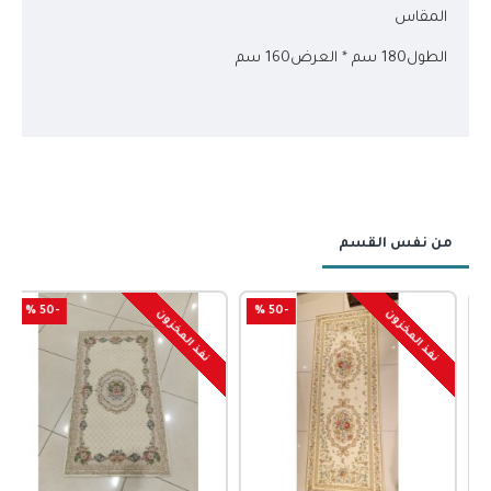
المقاس
الطول180 سم * العرض160 سم
من نفس القسم
-50 %
-50 %
نفذ المخزون
نفذ المخزون