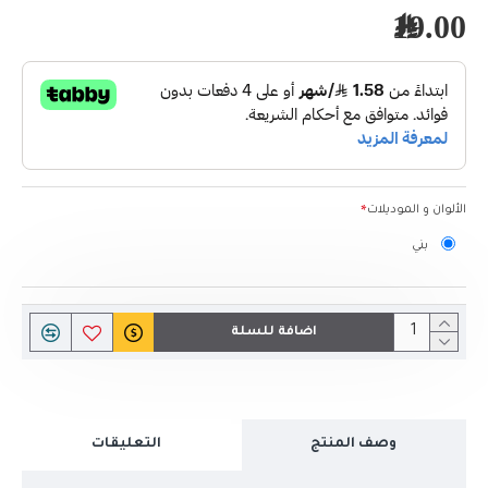
19.00﷼
الألوان و الموديلات
بني
اضافة للسلة
وصف المنتج
التعليقات