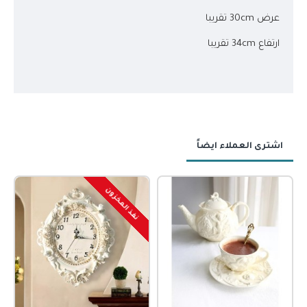
عرض 30cm تقريبا
ارتفاع 34cm تقريبا
اشترى العملاء ايضاً
نفذ المخزون