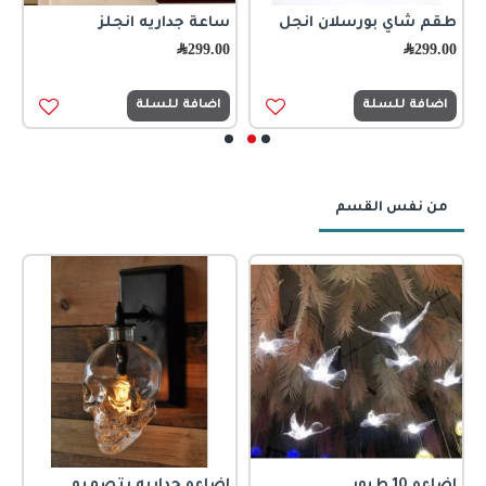
طقم شاي بورسلان انجل
ساعة جداريه انجلز
ك
299.00
﷼
299.00
﷼
5
اضافة للسلة
اضافة للسلة
من نفس القسم
اضاءه 10 طيور
اضاءه جداريه بتصميم
ا