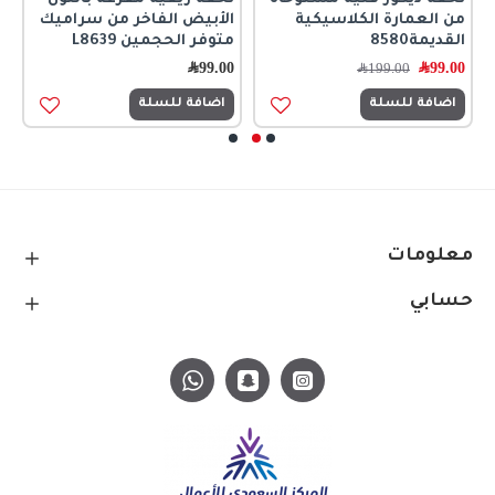
من العمارة الكلاسيكية
الأبيض الفاخر من سراميك
ج
القديمة8580
متوفر الحجمين L8639
5
99.00
﷼
99.00
﷼
0
199.00
﷼
اضافة للسلة
اضافة للسلة
معلومات
حسابي