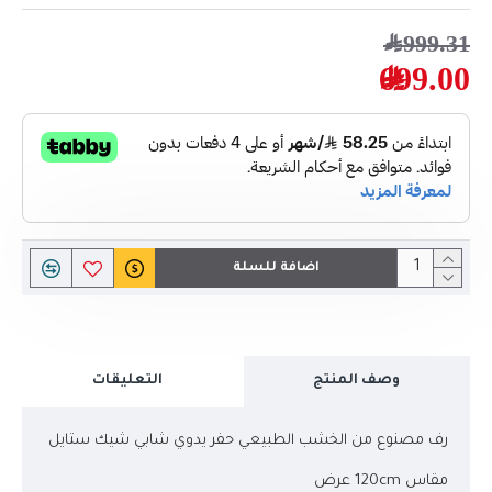
999.31﷼
699.00﷼
اضافة للسلة
وصف المنتج
التعليقات
رف مصنوع من الخشب الطبيعي حفر يدوي شابي شيك ستايل
مقاس 120cm عرض