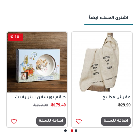
اشترى العملاء ايضاً
-40 %
مفرش مطبخ
طقم بورسلان بيتر رابيت
ش
29.90
﷼
179.40
﷼
5
299.00
﷼
اضافة للسلة
اضافة للسلة