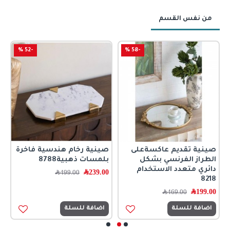
من نفس القسم
-52 %
-58 %
صينية تقديم عاكسةعلى
صينية رخام هندسية فاخرة
ص
الطراز الفرنسي بشكل
بلمسات ذهبية8788
ب
دائري متعدد الاستخدام
239.00
﷼
0
499.00
﷼
8218
199.00
﷼
469.00
﷼
اضافة للسلة
اضافة للسلة