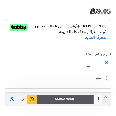
169.05﷼
الألوان و الموديلات
ابيض
اسود
اضافة للسلة