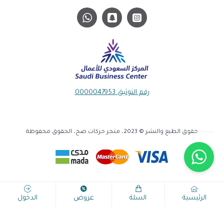
رقم التوثيق 0000047953
حقوق الطبع والنشر © 2023، متجر حركات صح، الحقوق محفوظة
الرئيسية
السلة
عروض
الدخول