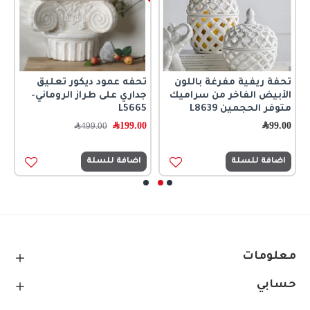
تحفة ريفية مفرغة باللون
تحفه عمود ديكور تعليق
ت
الأبيض الفاخر من سراميك
جداري على طراز الروماني-
0
متوفر الحجمين L8639
L5665
99.00
﷼
199.00
﷼
499.00
﷼
اضافة للسلة
اضافة للسلة
معلومات
حسابي