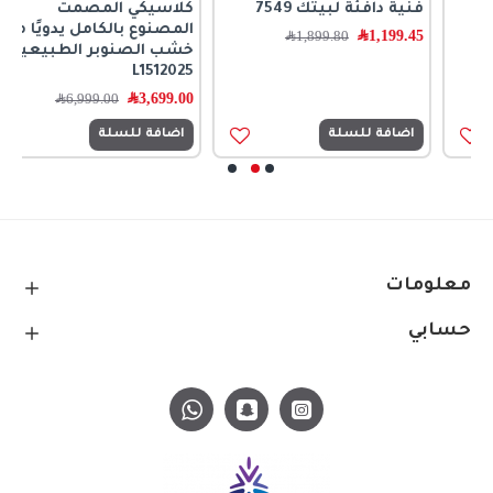
فنية دافئة لبيتك 7549
كلاسيكي المصمت
ك
المصنوع بالكامل يدويًا من
ا
1,199.45
﷼
1,899.80
﷼
خشب الصنوبر الطبيعية
0
L1512025
3,699.00
﷼
6,999.00
﷼
اضافة للسلة
اضافة للسلة
معلومات
حسابي