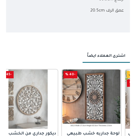
عمق الرف 20.5cm
اشترى العملاء ايضاً
-45 %
-40 %
لوحة جداريه خشب طبيعي
ديكور جداري من الخشب
ت