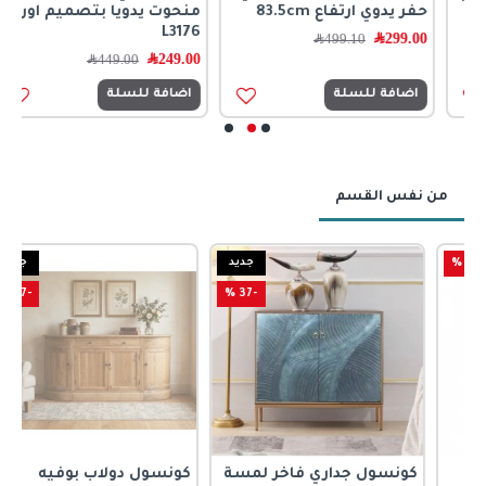
حفر يدوي ارتفاع 83.5cm
منحوت يدويا بتصميم اوربي
8
L3176
299.00
﷼
0
499.10
﷼
249.00
﷼
449.00
﷼
اضافة للسلة
اضافة للسلة
من نفس القسم
جديد
جديد
-47 %
-37 %
كونسول جداري فاخر لمسة
كونسول دولاب بوفيه
ك