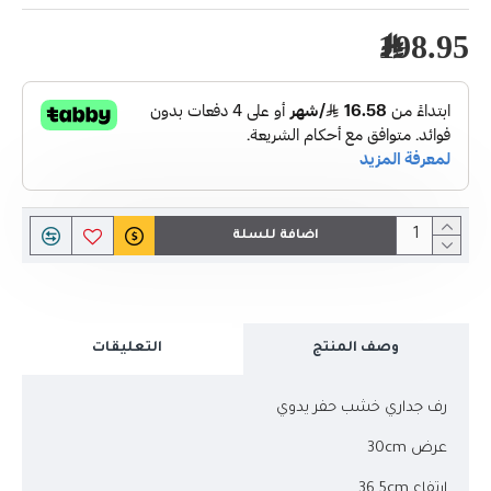
198.95﷼
اضافة للسلة
وصف المنتج
التعليقات
رف جداري خشب حفر يدوي
عرض 30cm
ارتفاع 36.5cm