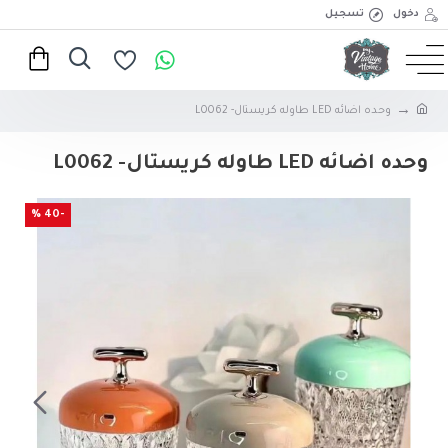
دخول
تسجيل
وحده اضائه LED طاوله كريستال- L0062
وحده اضائه LED طاوله كريستال- L0062
-40 %