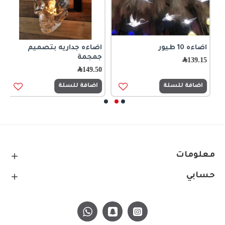
اضاءه 10 طيور
اضاءه جداريه بتصميم
ا
جمجمة
ا
139.15
﷼
149.50
﷼
5
اضافة للسلة
اضافة للسلة
معلومات
حسابي