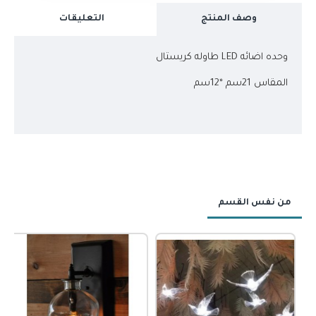
وصف المنتج
التعليقات
وحده اضائه LED طاوله كريستال
المقاس 21سم *12سم
من نفس القسم