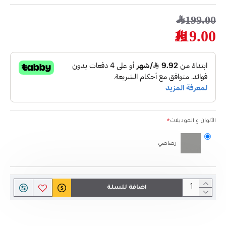
199.00﷼
119.00﷼
الألوان و الموديلات
رصاصي
اضافة للسلة