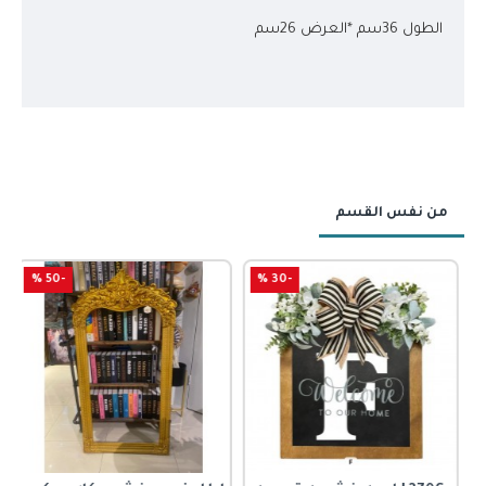
الطول 36سم *العرض 26سم
من نفس القسم
-50 %
-30 %