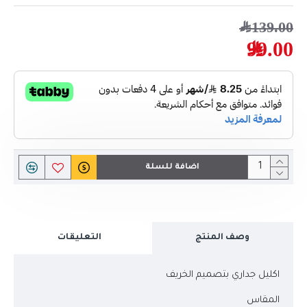
139.00﷼
99.00﷼
اضافة للسلة
وصف المنتج
التعليقات
اكليل جداري بتصميم الخريف
المقاس