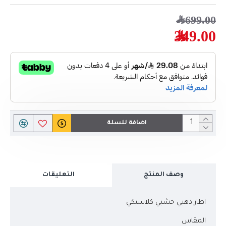
699.00﷼
349.00﷼
اضافة للسلة
وصف المنتج
التعليقات
اطار ذهبي خشبي كلاسيكي
المقاس