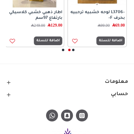
-L3706 لوحه خشبيه ترحبيه
اطار ذهبي خشبي كلاسيكي
ا
بحرف F-
بارتفاع 97سم
ح
69.00
﷼
129.00
﷼
0
99.00
﷼
249.00
﷼
اضافة للسلة
اضافة للسلة
معلومات
حسابي