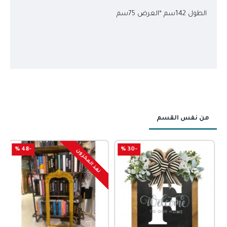
الطول 142سم *العرض 75سم
من نفس القسم
-48 %
-30 %
نفذ المخزون