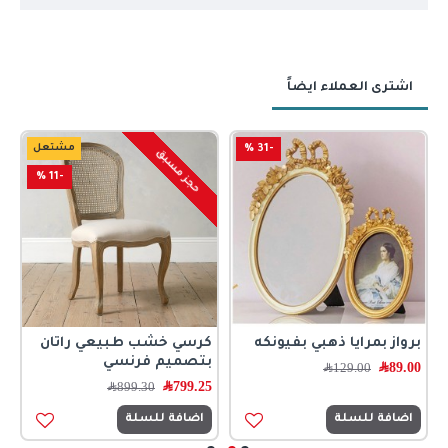
اشترى العملاء ايضاً
-31 %
مشتعل
حجز مسبق
-11 %
برواز بمرايا ذهبي بفيونكه
كرسي خشب طبيعي راتان
ط
بتصميم فرنسي
ب
89.00
﷼
129.00
﷼
799.25
﷼
0
899.30
﷼
اضافة للسلة
اضافة للسلة