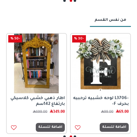
من نفس القسم
-50 %
-30 %
-L3706 لوحه خشبيه ترحبيه
اطار ذهبي خشبي كلاسيكي
ا
بحرف F-
بارتفاع 142سم
ب
69.00
﷼
349.00
﷼
0
99.00
﷼
699.00
﷼
اضافة للسلة
اضافة للسلة