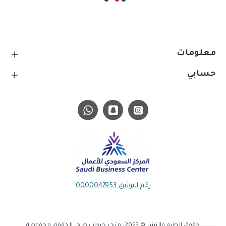
معلومات
حسابي
رقم التوثيق 0000047953
حقوق الطبع والنشر © 2023، متجر حركات صح، الحقوق محفوظة