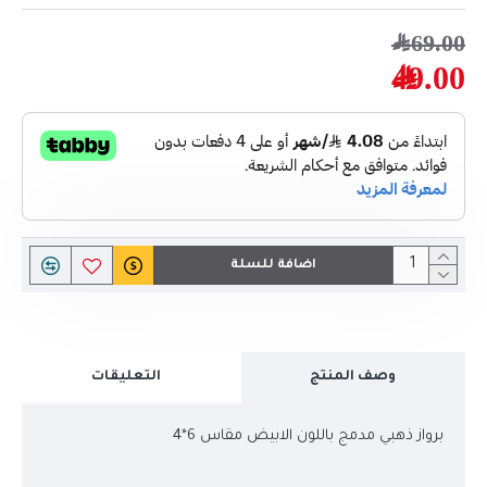
69.00﷼
49.00﷼
اضافة للسلة
وصف المنتج
التعليقات
برواز ذهبي مدمج باللون الابيض مقاس 6*4