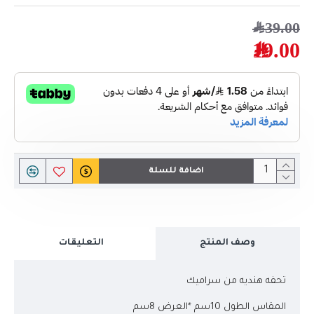
39.00﷼
19.00﷼
اضافة للسلة
وصف المنتج
التعليقات
تحفه هنديه من سراميك
المقاس الطول 10سم *العرض 8سم