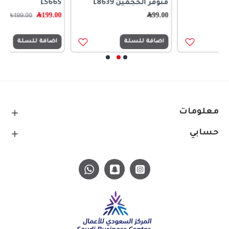
متوفر الحجمين L8639
L5665
99.00
﷼
199.00
﷼
499.00
﷼
اضافة للسلة
اضافة للسلة
معلومات
حسابي