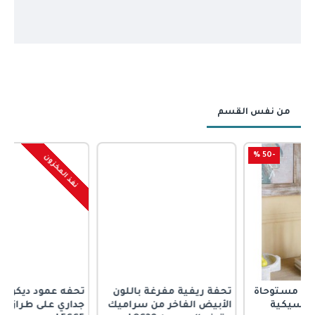
من نفس القسم
-60 %
نفذ المخزون
اة
تحفة ريفية مفرغة باللون
تحفه عمود ديكور تعليق
الأبيض الفاخر من سراميك
جداري على طراز الروماني-