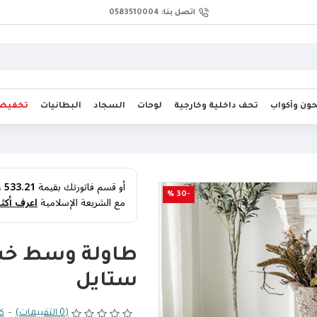
اتصل بنا: 0583510004
ن وأكواب
تحف داخلية وخارجية
لوحات
السجاد
البطانيات
تخفيض
أو قسم فاتورتك بقيمة
533.21 ر.س
-30 %
مع الشريعة الإسلامية
اعرف أكثر
طاولة وسط خش
ستايل
(0 التقييمات)
-
كت