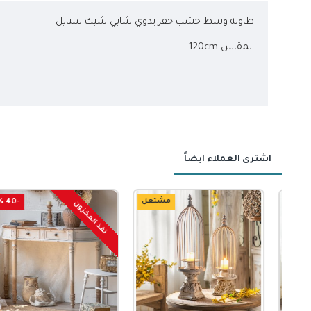
طاولة وسط خشب حفر يدوي شابي شيك ستايل
المقاس 120cm
اشترى العملاء ايضاً
مشتعل
جديد
-40 %
-53 %
نفذ المخزون
-45 %