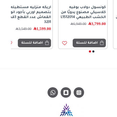
كونسول دولاب بوفيه
اريكه منزليه مستطيله
كلاسيكي مصنوع يدويًا من
بتصميم اوربي بأجود انواع
الخشب الطبيعي L1512014
القماش عدد القطع 3قطع
3231
3,799.00
﷼
6,949.00
﷼
1,599.00
﷼
3,549.00
﷼
اضافة للسلة
اضافة للسلة