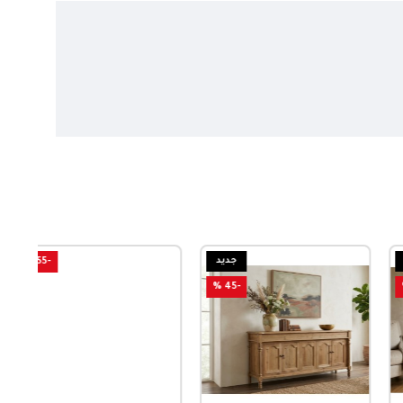
جديد
-55 %
-45 %