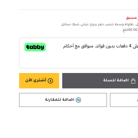
 مسبق
ل:
طاولة وسط خشب حفر يدوي شابي شيك ستايل
60.00كلغ
اضافة للسلة
أشترى الأن
اضافة للمقارنة