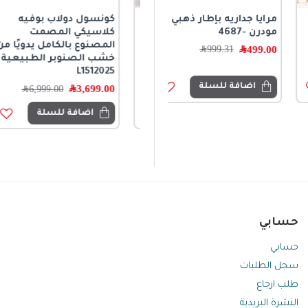
مرايا جداريه بإطار ذهبي
كونسول جداري فاخر
كونسول دولاب بوفيه
مودرن -4687
لمسة فنية دافئة لبيتك
كلاسيكي المصمت
7549
المصنوع بالكامل يدويًا من
499.00
﷼
999.31
﷼
خشب الصنوبر الطبيعية
1,199.45
﷼
1,899.80
﷼
L1512025
اضافة للسلة
3,699.00
﷼
6,999.00
﷼
اضافة للسلة
اضافة للسلة
حسابي
حسابي
سجل الطلبات
طلب ارجاع
النشرة البريدية