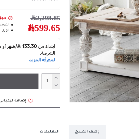
2,298.85﷼
حجز
المودي
1,599.65﷼
الوزن:
إضافة لرغباتي
وصف المنتج
التعليقات