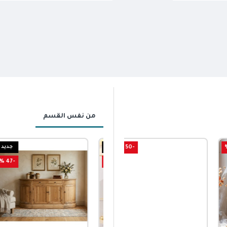
من نفس القسم
-50 %
جديد
جديد
-47 %
-37 %