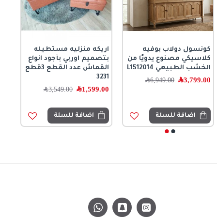
كونسول دولاب بوفيه
اريكه منزليه مستطيله
كلاسيكي مصنوع يدويًا من
بتصميم اوربي بأجود انواع
الخشب الطبيعي L1512014
القماش عدد القطع 3قطع
3231
3,799.00
﷼
6,949.00
﷼
1,599.00
﷼
3,549.00
﷼
اضافة للسلة
اضافة للسلة