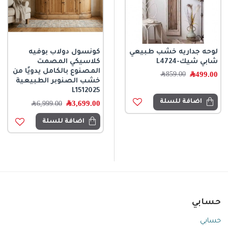
لوحه جداريه خشب طبيعي
كونسول جداري فاخر
كونسول دولاب بوفيه
شابي شيك-L4724
لمسة فنية دافئة لبيتك
كلاسيكي المصمت
7549
المصنوع بالكامل يدويًا من
499.00
﷼
859.00
﷼
خشب الصنوبر الطبيعية
1,199.45
﷼
1,899.80
﷼
L1512025
اضافة للسلة
3,699.00
﷼
6,999.00
﷼
اضافة للسلة
اضافة للسلة
حسابي
حسابي