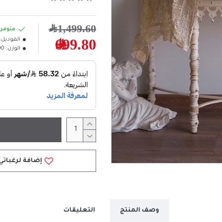
1,499.60﷼
متوفر
الموديل:
699.80﷼
الوزن:
.00
إضافة لرغباتي
وصف المنتج
التعليقات