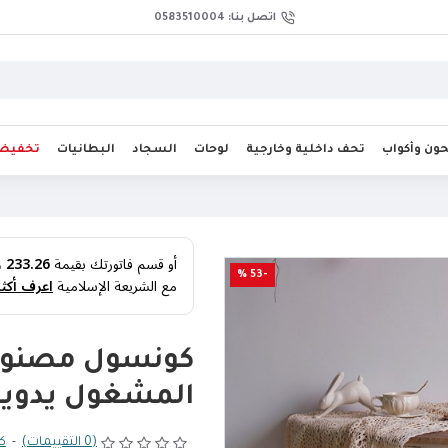
اتصل بنا: 0583510004
ن وأكواب
تحف داخلية وخارجية
لوحات
السجاد
البطانيات
تخفيض
أو قسم فاتورتك بقيمة
233.26 ر.س
-53 %
مع الشريعة الإسلامية
اعرف أكثر
كونسول مصنوع
المشغول يدوي
(0 التقييمات)
-
كت