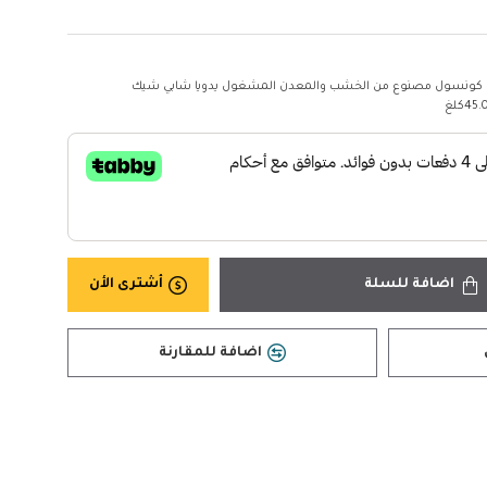
كونسول مصنوع من الخشب والمعدن المشغول يدويا شابي شيك
45كلغ
اضافة للسلة
أشترى الأن
اضافة للمقارنة