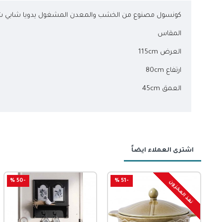
كونسول مصنوع من الخشب والمعدن المشغول يدويا شابي 
المقاس
العرض 115cm
ارتفاع 80cm
العمق 45cm
اشترى العملاء ايضاً
-51 %
جديد
-50 %
-53 %
نفذ المخزون
-45 %