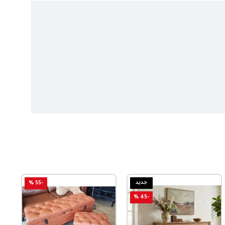
جديد
-55 %
-45 %