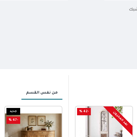
شيك
من نفس القسم
-42 %
جديد
جديد
نفذ المخزون
-47 %
-37 %