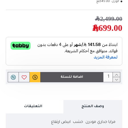
الوزن:
45.00كلغ
2,499.00﷼
1,699.00﷼
اضافة للسلة
وصف المنتج
التعليقات
مرايا جداري مودرن خشب ابيض ارتفاع