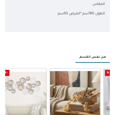
المقاس
الطول 180سم *العرض 90سم
من نفس القسم
-44 %