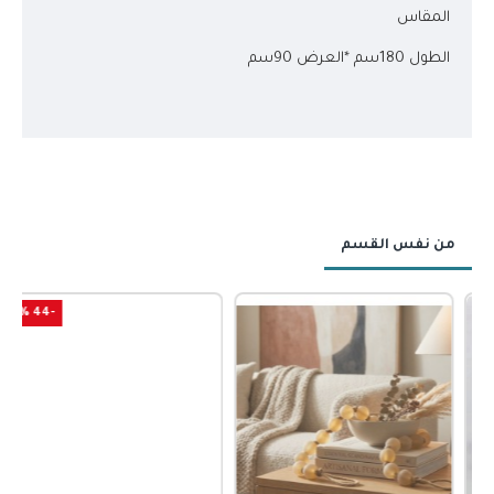
المقاس
الطول 180سم *العرض 90سم
من نفس القسم
-44 %