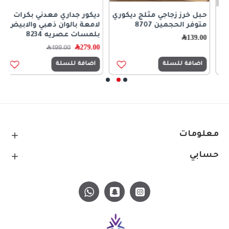
حبل خرز زجاجي مثلج ديكوري
ديكور جداري معدني بكرات
ر
متوفر الحجمين 8707
لامعة بالوان ذهبي والابيض
ا
بلمسات عصريه 8234
ك
139.00
﷼
279.00
﷼
0
499.00
﷼
اضافة للسلة
اضافة للسلة
معلومات
حسابي