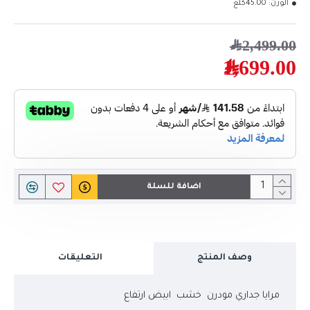
الوزن:
45.00كلغ
2,499.00﷼
1,699.00﷼
اضافة للسلة
وصف المنتج
التعليقات
مرايا جداري مودرن خشب ابيض ارتفاع