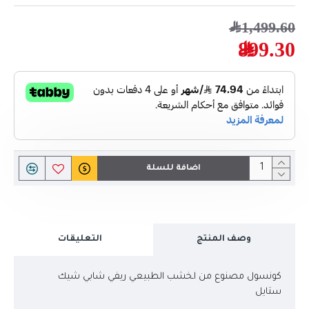
1,499.60﷼
899.30﷼
اضافة للسلة
وصف المنتج
التعليقات
كونسول مصنوع من اـخشب الطبيعي ريفي شابي شيك
ستايل