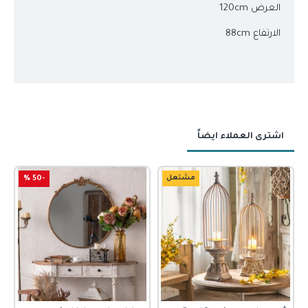
العرض 120cm
الارتفاع 88cm
اشترى العملاء ايضاً
مشتعل
-50 %