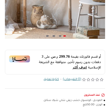
أو قسم فاتورتك بقيمة
299.76 ر.س
على
3
دفعات بدون رسوم تأخير، متوافقة مع الشريعة
الإسلامية
اعرف أكثر
(0 التقييمات)
-
كتابة تعليق
نفذ المخزون
الموديل:
كونسول خشب ريفي شابي شيك ستايل
الوزن:
50.00كلغ