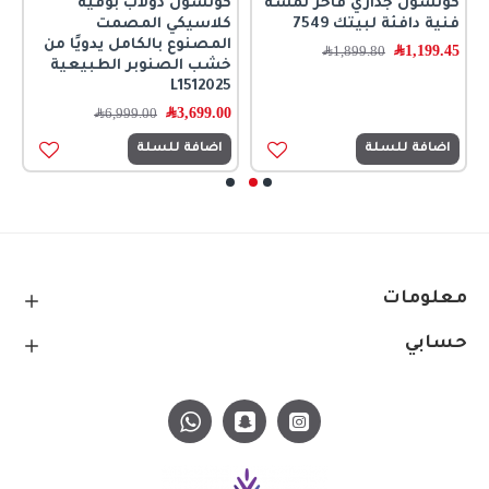
كونسول جداري فاخر لمسة
كونسول دولاب بوفيه
ك
فنية دافئة لبيتك 7549
كلاسيكي المصمت
ك
المصنوع بالكامل يدويًا من
ا
1,199.45
﷼
1,899.80
﷼
خشب الصنوبر الطبيعية
0
L1512025
3,699.00
﷼
6,999.00
﷼
اضافة للسلة
اضافة للسلة
معلومات
حسابي