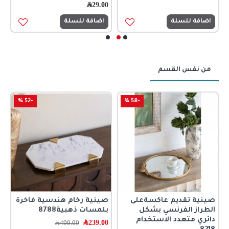
29.00
﷼
اضافة للسلة
اضافة للسلة
من نفس القسم
-52 %
-58 %
صينية تقديم عاكسةعلى
صينية رخام هندسية فاخرة
ص
الطراز الفرنسي بشكل
بلمسات ذهبية8788
ب
دائري متعدد الاستخدام
239.00
﷼
0
499.00
﷼