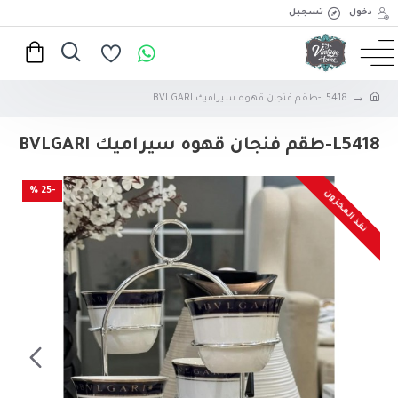
دخول
تسجيل
L5418-طقم فنجان قهوه سيراميك BVLGARI
L5418-طقم فنجان قهوه سيراميك BVLGARI
-25 %
نفذ المخزون