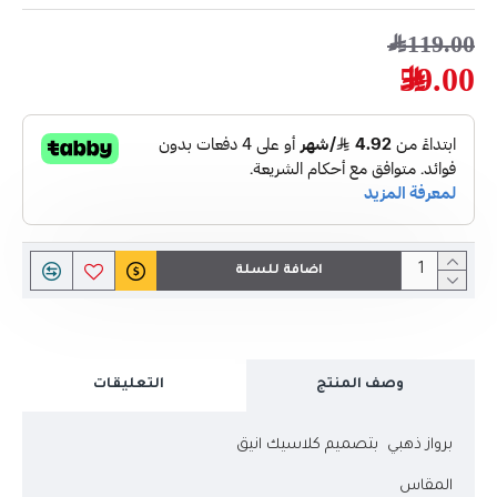
119.00﷼
59.00﷼
اضافة للسلة
وصف المنتج
التعليقات
برواز ذهبي بتصميم كلاسيك انيق
المقاس