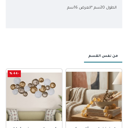
الطول 20سم *العرض 16سم
من نفس القسم
-44 %