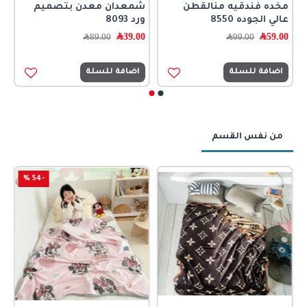
مخده فندقيه منالقطن
شمعدان معدن بتصميم
عالي الجوده 8550
ورد 8093
59.00
﷼
39.00
﷼
99.00
﷼
89.00
﷼
اضافة للسلة
اضافة للسلة
من نفس القسم
-54 %