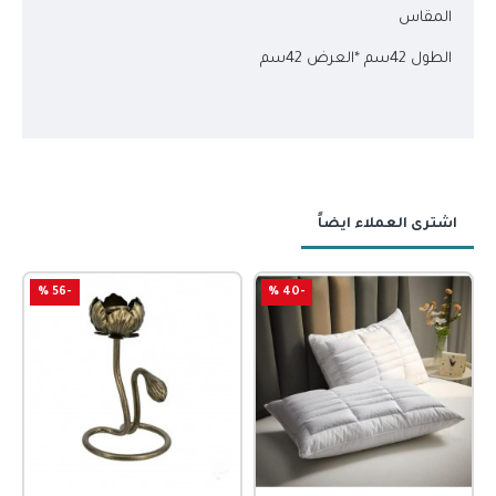
المقاس
الطول 42سم *العرض 42سم
اشترى العملاء ايضاً
-56 %
-40 %