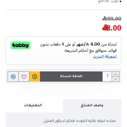
الوزن:
1.00كلغ
99.00﷼
48.00﷼
اضافة للسلة
وصف المنتج
التعليقات
مخده انيقه عاليه الجوده ملائم لديكور المنزل