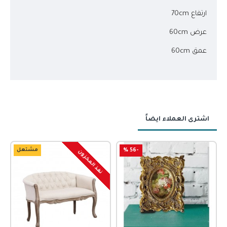
ارتفاع 70cm
عرض 60cm
عمق 60cm
اشترى العملاء ايضاً
-56 %
مشتعل
نفذ المخزون