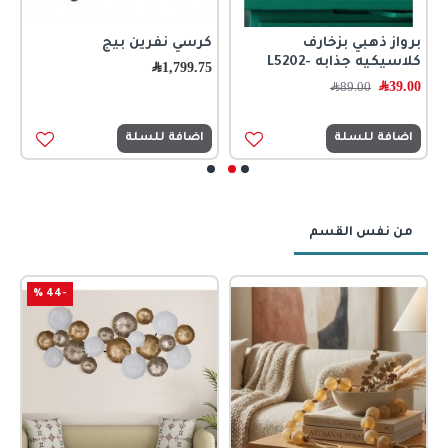
برواز ذهبي بزخارف
كرسي نفرين بيج
ط
كلاسيكيه جذابه -L5202
ب
1,799.75
﷼
39.00
﷼
0
89.00
﷼
اضافة للسلة
اضافة للسلة
من نفس القسم
-44 %