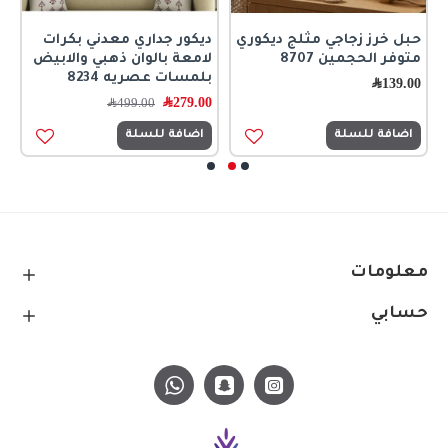
حبل خرز زجاجي مثلج ديكوري
ديكور جداري معدني بكرات
ر
متوفر الحجمين 8707
لامعة بالوان ذهبي والابيض
ا
بلمسات عصريه 8234
ك
139.00
﷼
279.00
﷼
0
499.00
﷼
اضافة للسلة
اضافة للسلة
معلومات
حسابي