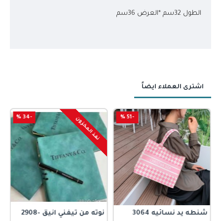
الطول 32سم *العرض 36سم
اشترى العملاء ايضاً
-34 %
-51 %
نفذ المخزون
شنطه يد نسائيه 3064
نوته من تيفني انيق -2908
م