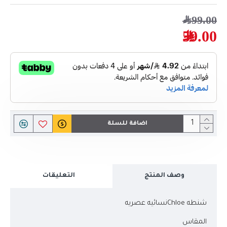
99.00﷼
59.00﷼
اضافة للسلة
وصف المنتج
التعليقات
شنطه Chloeنسائيه عصريه
المقاس