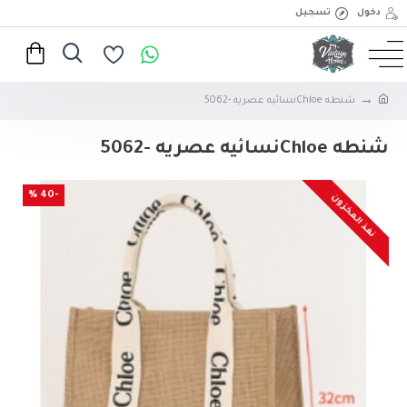
دخول
تسجيل
شنطه Chloeنسائيه عصريه -5062
شنطه Chloeنسائيه عصريه -5062
-40 %
نفذ المخزون