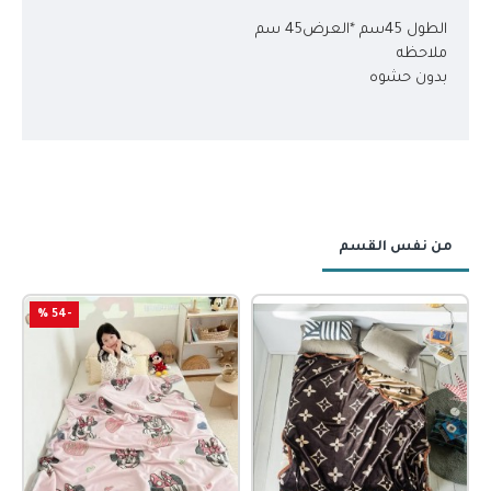
الطول 45سم *العرض45 سم
ملاحظه
بدون حشوه
من نفس القسم
-54 %